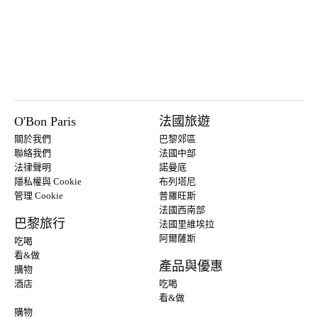
O'Bon Paris
法國旅遊
關於我們
巴黎郊區
聯絡我們
法國中部
法律聲明
諾曼底
隱私權與 Cookie
布列塔尼
管理 Cookie
普羅旺斯
法國西南部
巴黎旅行
法國里維埃拉
阿爾薩斯
吃喝
看&做
產品與優惠
購物
酒店
吃喝
看&做
購物