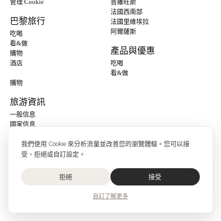
管理 Cookie
普羅旺斯
法國西南部
巴黎旅行
法國里維埃拉
阿爾薩斯
吃喝
看&做
產品與優惠
購物
酒店
吃喝
看&做
購物
旅游資訊
一般信息
國家信息
歐洲旅遊
我們使用 Cookie 來分析流量並改善您的瀏覽體驗。您可以接
跟著我們 :
受、拒絕或自訂設定。
Instagram
拒絕
接受
P
自訂
了解更多