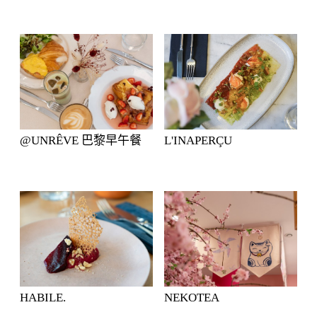
@UNRÊVE 巴黎早午餐
L'INAPERÇU
HABILE.
NEKOTEA