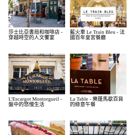
莎士比亞書局和咖啡店 -
藍火車 Le Train Bleu - 法
穿越時空的人文饗宴
國百年皇宮餐廳
L'Escargot Montorgueil -
La Table - 樂蓬馬歇百貨
盤中的悠慢生活
的綠意午餐