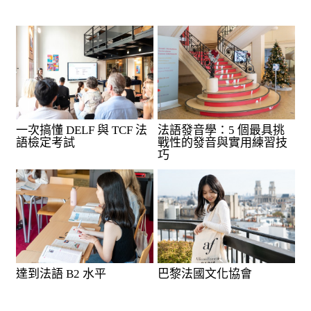
一次搞懂 DELF 與 TCF 法
法語發音學：5 個最具挑
語檢定考試
戰性的發音與實用練習技
巧
達到法語 B2 水平
巴黎法國文化協會