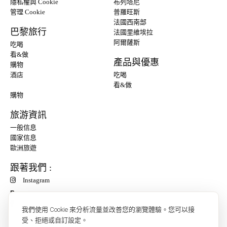
隱私權與 Cookie
布列塔尼
管理 Cookie
普羅旺斯
法國西南部
巴黎旅行
法國里維埃拉
阿爾薩斯
吃喝
看&做
產品與優惠
購物
酒店
吃喝
看&做
購物
旅游資訊
一般信息
國家信息
歐洲旅遊
跟著我們 :
Instagram
P
我們使用 Cookie 來分析流量並改善您的瀏覽體驗。您可以接
受、拒絕或自訂設定。