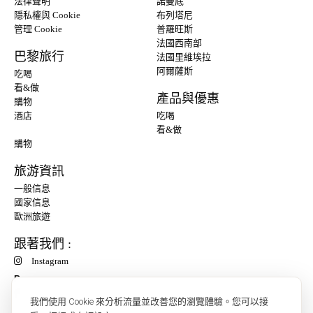
法律聲明
諾曼底
隱私權與 Cookie
布列塔尼
管理 Cookie
普羅旺斯
法國西南部
巴黎旅行
法國里維埃拉
阿爾薩斯
吃喝
看&做
產品與優惠
購物
酒店
吃喝
看&做
購物
旅游資訊
一般信息
國家信息
歐洲旅遊
跟著我們 :
Instagram
P
我們使用 Cookie 來分析流量並改善您的瀏覽體驗。您可以接