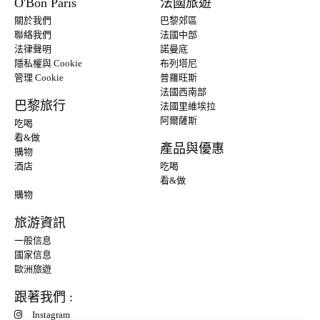
O'Bon Paris
法國旅遊
關於我們
巴黎郊區
聯絡我們
法國中部
法律聲明
諾曼底
隱私權與 Cookie
布列塔尼
管理 Cookie
普羅旺斯
法國西南部
巴黎旅行
法國里維埃拉
阿爾薩斯
吃喝
看&做
產品與優惠
購物
酒店
吃喝
看&做
購物
旅游資訊
一般信息
國家信息
歐洲旅遊
跟著我們 :
Instagram