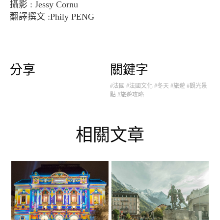
攝影 : Jessy Cornu
翻譯撰文 :Phily PENG
分享
關鍵字
#法國
#法國文化
#冬天
#旅遊
#觀光景
點
#旅遊攻略
相關文章