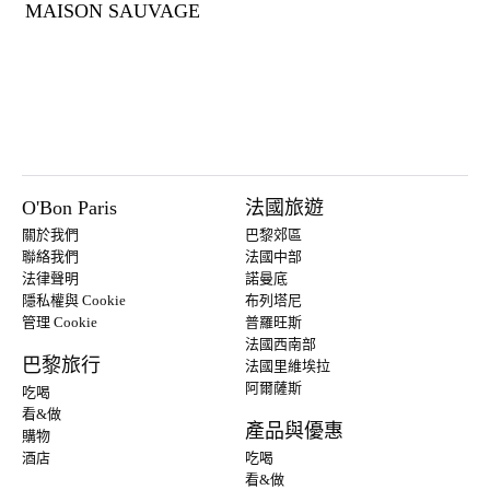
MAISON SAUVAGE
O'Bon Paris
法國旅遊
關於我們
巴黎郊區
聯絡我們
法國中部
法律聲明
諾曼底
隱私權與 Cookie
布列塔尼
管理 Cookie
普羅旺斯
法國西南部
巴黎旅行
法國里維埃拉
阿爾薩斯
吃喝
看&做
產品與優惠
購物
酒店
吃喝
看&做