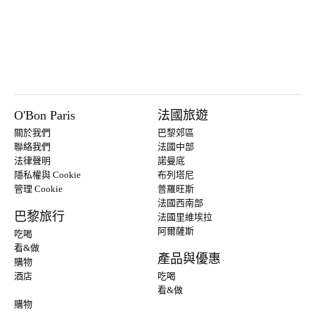
O'Bon Paris
法國旅遊
關於我們
巴黎郊區
聯絡我們
法國中部
法律聲明
諾曼底
隱私權與 Cookie
布列塔尼
管理 Cookie
普羅旺斯
法國西南部
巴黎旅行
法國里維埃拉
阿爾薩斯
吃喝
看&做
產品與優惠
購物
酒店
吃喝
看&做
購物