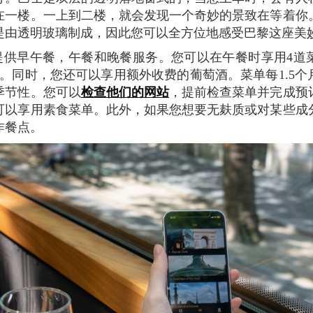
在一楼。一上到二楼，就会发现一个奇妙的景致在等着你
是由透明玻璃制成，因此您可以全方位地感受巴黎这座美
点。同时，您还可以享用额外收费的葡萄酒。菜单每1.5个
季节性。您可以
检查他们的网站
，提前检查菜单并完成预
可以享用素食菜单。此外，如果您想要无麸质或对某些成
作餐点。