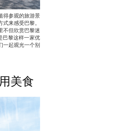
方式来感受巴黎。
里不但欣赏巴黎迷
就是巴黎这样一家优
们一起观光一个别
享用美食