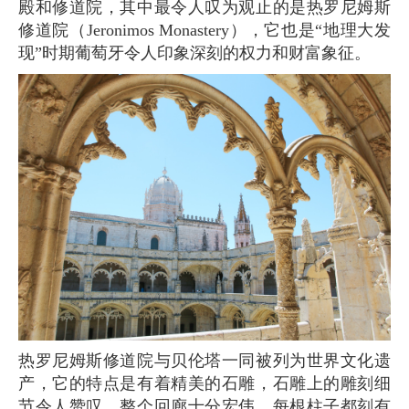
殿和修道院，其中最令人叹为观止的是热罗尼姆斯
修道院（Jeronimos Monastery），它也是“地理大发
现”时期葡萄牙令人印象深刻的权力和财富象征。
热罗尼姆斯修道院与贝伦塔一同被列为世界文化遗
产，它的特点是有着精美的石雕，石雕上的雕刻细
节令人赞叹。整个回廊十分宏伟，每根柱子都刻有