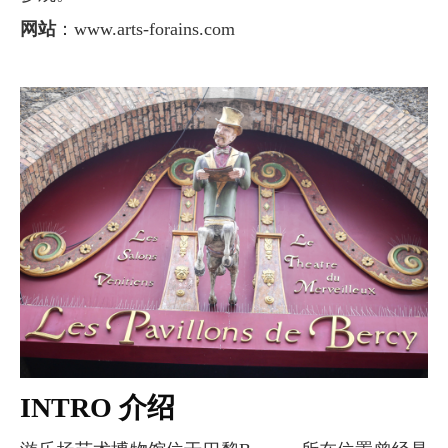
网站
：www.arts-forains.com
INTRO 介绍