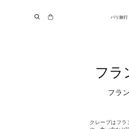
パリ旅行
フ
フ
クレープはフランスを代表する食べ物の一つ。しかし、ガレットやクレープなどの違い