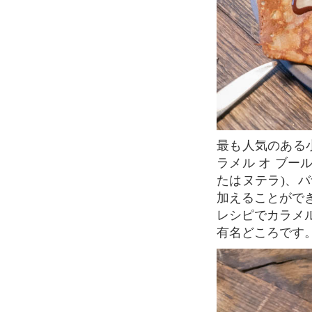
最も人気のある小麦粉のクレープには、クレープ オ シュクル(砂糖だけ)、クレープ キャ
ラメル オ ブー
たはヌテラ)、
加えることがで
レシピでカラメ
有名どころです