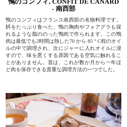
鴨のコンフィ, CONFIT DE CANARD
- 南西部
鴨のコンフィはフランス南西部の名物料理です。
餌をたっぷり食べた、鴨の胸肉やフォアグラも採
れるような脂ののった鴨肉で作られます。この鴨
肉は最低でも2時間は熱した70 から 85 ° C程のオイ
ルの中で調理され、次にジャーに入れオイルに浸
すので、味を悪くする原因である空気に触れるこ
とがありません。昔は、これが数か月から一年ほ
ど肉を保存できる貴重な調理方法の一つでした。