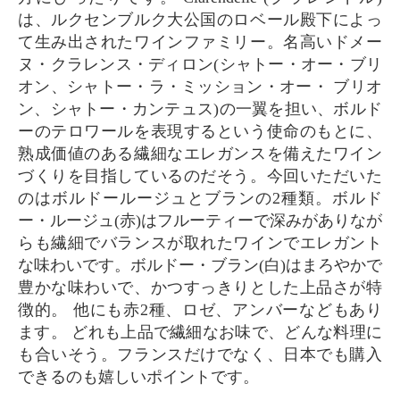
は、ルクセンブルク大公国のロベール殿下によっ
て生み出されたワインファミリー。名高いドメー
ヌ・クラレンス・ディロン(シャトー・オー・ブリ
オン、シャトー・ラ・ミッション・オー・ ブリオ
ン、シャトー・カンテュス)の一翼を担い、ボルド
ーのテロワールを表現するという使命のもとに、
熟成価値のある繊細なエレガンスを備えたワイン
づくりを目指しているのだそう。今回いただいた
のはボルドールージュとブランの2種類。ボルド
ー・ルージュ(赤)はフルーティーで深みがありなが
らも繊細でバランスが取れたワインでエレガント
な味わいです。ボルドー・ブラン(白)はまろやかで
豊かな味わいで、かつすっきりとした上品さが特
徴的。 他にも赤2種、ロゼ、アンバーなどもあり
ます。 どれも上品で繊細なお味で、どんな料理に
も合いそう。フランスだけでなく、日本でも購入
できるのも嬉しいポイントです。