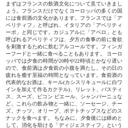
まずはフランスの飲酒文化について見ていきまし
ょう。フランスだけでなくヨーロッパの多くの国
には食前酒の文化があります。フランスでは「ア
ペリティフ」と呼ばれ、イタリアの「アペリティ
ーボ」と同じです。カジュアルに「アペロ」とも
呼ばれるアペリティフは、夕方の食事の前に食欲
を刺激するために飲むアルコールです。フィンガ
ーフードと一緒に食べることもあります。 ヨーロ
ッパでは夕食の時間が20時や22時頃とかなり遅い
ので、食前酒は夕食前の小腹を満たし、その日の
疲れを癒す至福の時間となっています。食前酒の
代表的なお酒は、キール(カシスリキュールに白ワ
インを加えて作るカクテル)、リレット、パスティ
ス、スーズ、ピコン ビエール、シャンパーニュな
ど。これらの飲み物と一緒に、ソーセージ、チー
ズ、ナッツ、オリーブ、ポテトチップスなどのス
ナックを食べます。 ちなみに、夕食後には締めと
して、消化を助ける「ディジェスティフ」という