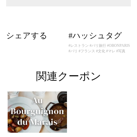
シェアする
#ハッシュタグ
#レストラン
#パリ旅行
#OBONPARIS
#パリ
#フランス
#文化
#マレ
#写真
関連クーポン