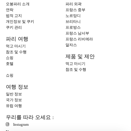
오봉파리 소개
파리 외곽
연락
프랑스 중부
법적 고지
노르망디
개인정보 및 쿠키
브리타니
쿠키 관리
프로방스
프랑스 남서부
파리 여행
프랑스 리비에라
알자스
먹고 마시기
참조 및 수행
제품 및 제안
쇼핑
호텔
먹고 마시기
참조 및 수행
쇼핑
여행 정보
일반 정보
국가 정보
유럽 여행
우리를 따라 오세요 :
Instagram