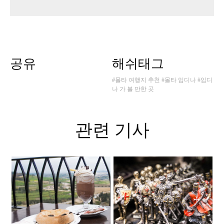
공유
해쉬태그
#몰타 여행지 추천
#몰타 임디나
#임디
나 가 볼 만한 곳
관련 기사