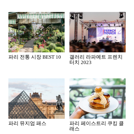
파리 전통 시장 BEST 10
갤러리 라파예트 프렌치
터치 2023
파리 뮤지엄 패스
파리 페이스트리 쿠킹 클
래스