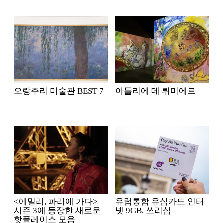
오랑주리 미술관 BEST 7
아틀리에 데 뤼미에르
<에밀리, 파리에 가다>
유럽통합 유심카드 인터
시즌 3에 등장한 새로운
넷 9GB, 쓰리심
핫플레이스 모음