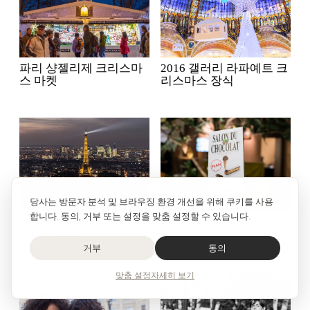
파리 샹젤리제 크리스마
2016 갤러리 라파예트 크
스 마켓
리스마스 장식
당사는 방문자 분석 및 브라우징 환경 개선을 위해 쿠키를 사용
합니다. 동의, 거부 또는 설정을 맞춤 설정할 수 있습니다.
어메이징 파리야경, 몽파
파리 살롱 뒤 쇼콜라 2016
르나스 타워
거부
동의
맞춤 설정
자세히 보기