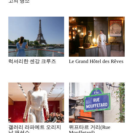
고의 명소
럭셔리한 센강 크루즈
Le Grand Hôtel des Rêves
갤러리 라파예트 오리지
뮈프타르 거리(Rue
날 패션쇼
Mouffetard)