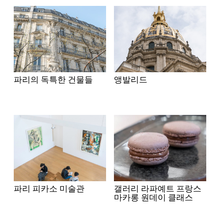
파리의 독특한 건물들
앵발리드
파리 피카소 미술관
갤러리 라파예트 프랑스
마카롱 원데이 클래스