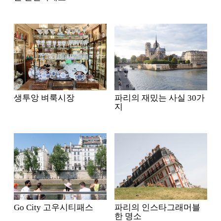
생투앙 벼룩시장
파리의 재밌는 사실 30가
지
Go City 고우시티패스
파리의 인스타그래머블
한 명소