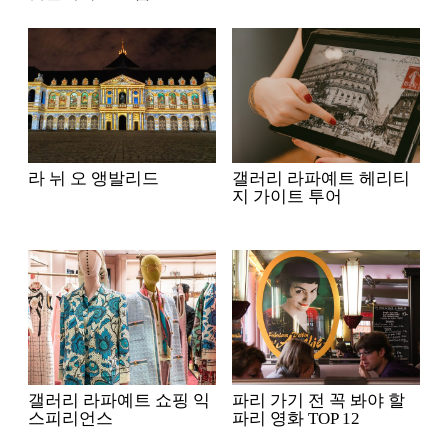
라 뉘 오 앵발리드
갤러리 라파예트 헤리티
지 가이트 투어
갤러리 라파예트 쇼핑 익
파리 가기 전 꼭 봐야 할
스피리언스
파리 영화 TOP 12