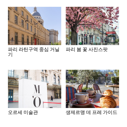
파리 라틴구역 중심 거닐
파리 봄 꽃 사진스팟
기
오르세 미술관
생제르맹 데 프레 가이드