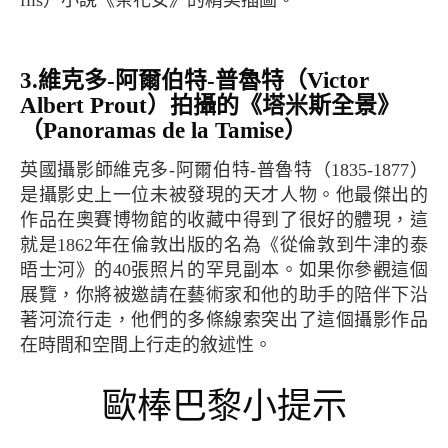
fils）小說《茶花女》的精美插圖。
3.維克多-阿爾伯特-普魯特（Victor
Albert Prout）拍攝的《塔米斯全景》
（Panoramas de la Tamise）
英國攝影師維克多-阿爾伯特-普魯特（1835-1877）
是攝影史上一位未被發現的天才人物。他最傑出的
作品在奧賽博物館的收藏中得到了很好的體現，這
就是1862年在倫敦出版的名為《從倫敦到牛津的泰
晤士河》的40張照片的罕見副本。如果你參觀這個
展覽，你將被邀請在藝術家和他的助手的陪伴下沿
著河流行走，他們的多條線索突出了這個攝影作品
在時間和空間上行走的敘述性。
歐棒巴黎小提示