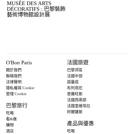
MUSÉE DES ARTS
DÉCORATIFS : 巴黎裝飾
藝術博物館設計展
O'Bon Paris
法國旅遊
關於我們
巴黎郊區
聯絡我們
法國中部
法律聲明
諾曼底
隱私權與 Cookie
布列塔尼
管理 Cookie
普羅旺斯
法國西南部
巴黎旅行
法國里維埃拉
阿爾薩斯
吃喝
看&做
產品與優惠
購物
酒店
吃喝