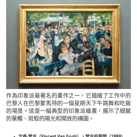
作為印象派最著名的畫作之一，它描繪了工作中的
巴黎人在巴黎蒙馬特的一個星期天下午跳舞和吃飯
的場景。這是一幅典型的印象派繪畫，展示了細膩
的筆觸、斑駁的陽光和開放的構圖。
文森·梵古（Vincent Van Gogh），梵古的房間（1889）