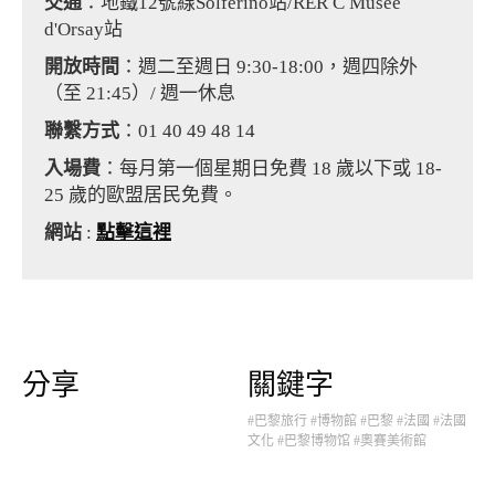
交通
：地鐵12號線Solférino站/RER C Musée
d'Orsay站
開放時間
：週二至週日 9:30-18:00，週四除外
（至 21:45）/ 週一休息
聯繫方式
：01 40 49 48 14
入場費
：每月第一個星期日免費 18 歲以下或 18-
25 歲的歐盟居民免費。
網站
:
點擊這裡
分享
關鍵字
#巴黎旅行
#博物館
#巴黎
#法國
#法國
文化
#巴黎博物馆
#奧賽美術館