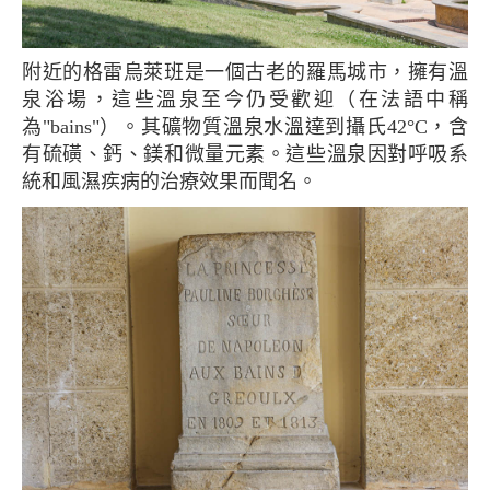
附近的格雷烏萊班是一個古老的羅馬城市，擁有溫
泉浴場，這些溫泉至今仍受歡迎（在法語中稱
為"bains"）。其礦物質溫泉水溫達到攝氏42°C，含
有硫磺、鈣、鎂和微量元素。這些溫泉因對呼吸系
統和風濕疾病的治療效果而聞名。