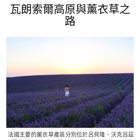
瓦朗索爾高原與薰衣草之
路
法國主要的薰衣草產區分別位於呂貝隆、沃克呂茲