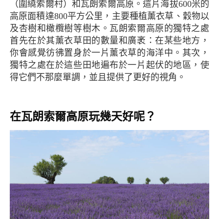
（圍繞索爾村）和瓦朗索爾高原。這片海拔600米的
高原面積達800平方公里，主要種植薰衣草、穀物以
及杏樹和橄欖樹等樹木。瓦朗索爾高原的獨特之處
首先在於其薰衣草田的數量和廣袤：在某些地方，
你會感覺彷彿置身於一片薰衣草的海洋中。其次，
獨特之處在於這些田地遍布於一片起伏的地區，使
得它們不那麼單調，並且提供了更好的視角。
在瓦朗索爾高原玩幾天好呢？