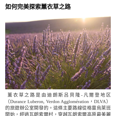
如何完美探索薰衣草之路
薰衣草之路是由迪朗斯呂貝隆-凡爾登地区
（Durance Luberon, Verdon Agglomération，DLVA）
的旅遊辦公室開發的。這條主要路線從格雷烏萊班
開始，經過瓦朗索爾村，穿越瓦朗索爾高原最美麗