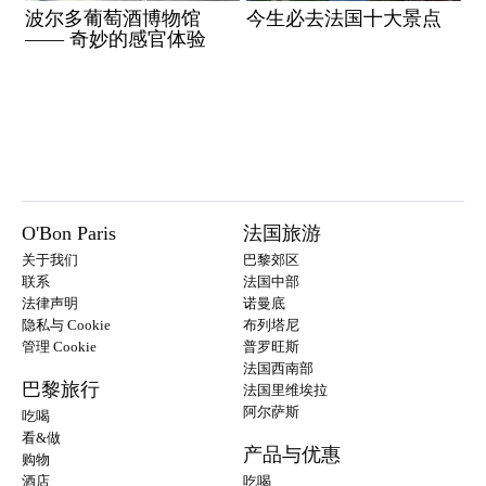
波尔多葡萄酒博物馆
今生必去法国十大景点
—— 奇妙的感官体验
O'Bon Paris
法国旅游
关于我们
巴黎郊区
联系
法国中部
法律声明
诺曼底
隐私与 Cookie
布列塔尼
管理 Cookie
普罗旺斯
法国西南部
巴黎旅行
法国里维埃拉
阿尔萨斯
吃喝
看&做
产品与优惠
购物
酒店
吃喝