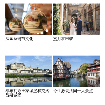
法国圣诞节文化
蜜月在巴黎
昂布瓦兹王家城堡和克洛·
今生必去法国十大景点
吕斯城堡