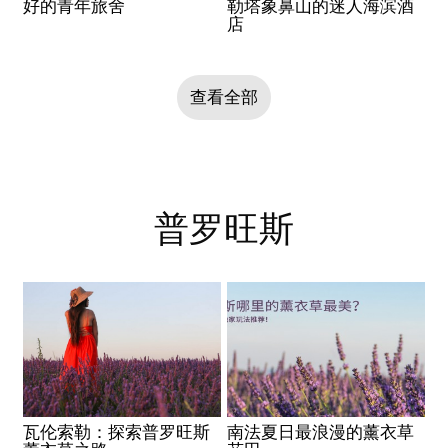
好的青年旅舍
勒塔象鼻山的迷人海滨酒
店
查看全部
普罗旺斯
瓦伦索勒：探索普罗旺斯
南法夏日最浪漫的薰衣草