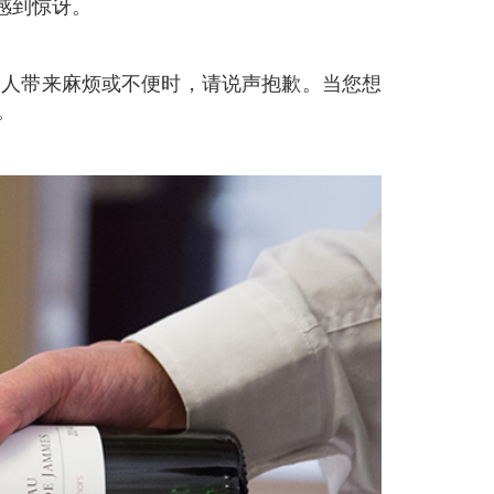
感到惊讶。
。