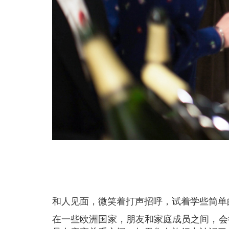
和人见面，微笑着打声招呼，试着学些简
在一些欧洲国家，朋友和家庭成员之间，会行贴面礼（Bisous）。即在彼此的脸颊上互相亲吻2-3次，具体次数取决于国家。但是，这种贴面礼只