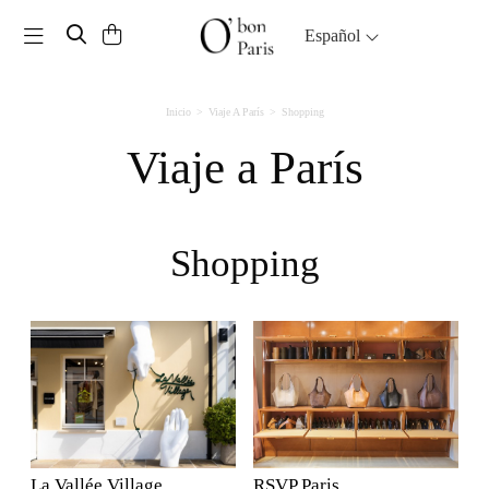
Toggle navigation
Español
Inicio
Viaje A París
Shopping
Viaje a París
Shopping
La Vallée Village
RSVP Paris