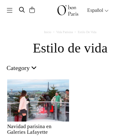
Toggle navigation
Español
Inicio
Vida Parisina
Estilo De Vida
Estilo de vida
Category
Navidad parisina en
Galeries Lafayette