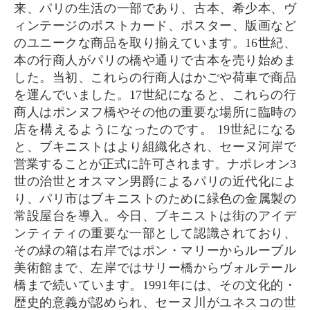
来、パリの生活の一部であり、古本、希少本、ヴ
ィンテージのポストカード、ポスター、版画など
のユニークな商品を取り揃えています。16世紀、
本の行商人がパリの橋や通りで古本を売り始めま
した。当初、これらの行商人はかごや荷車で商品
を運んでいました。17世紀になると、これらの行
商人はポンヌフ橋やその他の重要な場所に臨時の
店を構えるようになったのです。 19世紀になる
と、ブキニストはより組織化され、セーヌ河岸で
営業することが正式に許可されます。ナポレオン3
世の治世とオスマン男爵によるパリの近代化によ
り、パリ市はブキニストのために緑色の金属製の
常設屋台を導入。今日、ブキニストは街のアイデ
ンティティの重要な一部として認識されており、
その緑の箱は右岸ではポン・マリーからルーブル
美術館まで、左岸ではサリー橋からヴォルテール
橋まで続いています。1991年には、その文化的・
歴史的意義が認められ、セーヌ川がユネスコの世