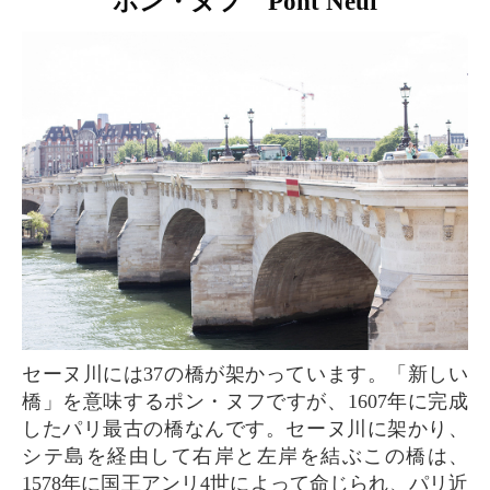
ポン・ヌフ Pont Neuf
セーヌ川には37の橋が架かっています。「新しい
橋」を意味するポン・ヌフですが、1607年に完成
したパリ最古の橋なんです。セーヌ川に架かり、
シテ島を経由して右岸と左岸を結ぶこの橋は、
1578年に国王アンリ4世によって命じられ、パリ近