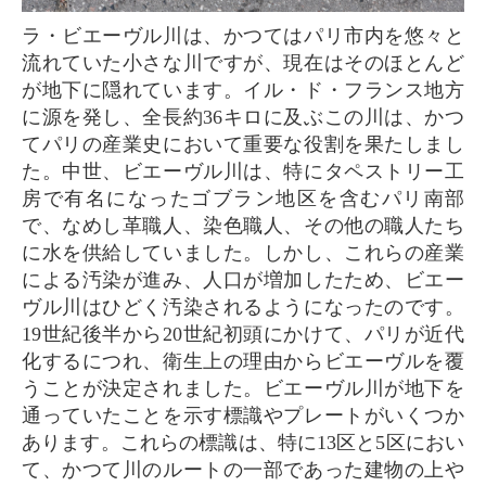
ラ・ビエーヴル川は、かつてはパリ市内を悠々と
流れていた小さな川ですが、現在はそのほとんど
が地下に隠れています。イル・ド・フランス地方
に源を発し、全長約36キロに及ぶこの川は、かつ
てパリの産業史において重要な役割を果たしまし
た。中世、ビエーヴル川は、特にタペストリー工
房で有名になったゴブラン地区を含むパリ南部
で、なめし革職人、染色職人、その他の職人たち
に水を供給していました。しかし、これらの産業
による汚染が進み、人口が増加したため、ビエー
ヴル川はひどく汚染されるようになったのです。
19世紀後半から20世紀初頭にかけて、パリが近代
化するにつれ、衛生上の理由からビエーヴルを覆
うことが決定されました。ビエーヴル川が地下を
通っていたことを示す標識やプレートがいくつか
あります。これらの標識は、特に13区と5区におい
て、かつて川のルートの一部であった建物の上や