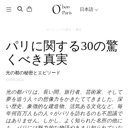
Toggle navigation
日本語
ホーム
パリ旅行
観光
パリに関する30の驚
くべき真実
光の都の秘密とエピソード
19/09/2024
光の都パリは、長い間、旅行者、芸術家、そして
夢を追う人々の想像力をかきたててきました。深
い歴史、象徴的な建造物、活気ある文化など、毎
年何百万人もの人々がパリを訪れるのも不思議で
はありません。しかし、よく知られた名所の他に
も、パリには魅力的な物語やあまり知られていな