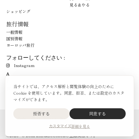
見る＆やる
ショッピング
旅行情報
一般情報
国別情報
ヨーロッパ旅行
フォローしてください :
Instagram
A
当サイトでは、アクセス解析と閲覧体験の向上のために
Cookie を使用しています。同意、拒否、または設定のカスタ
マイズができます。
拒否する
同意する
O'Bon Paris - 148 rue de Courcelles - 75017 Paris
お問合せ
詳細を見る
カスタマイズ
SoCobon
©2026 - O'BonParisはSoCobonの登録商標です。