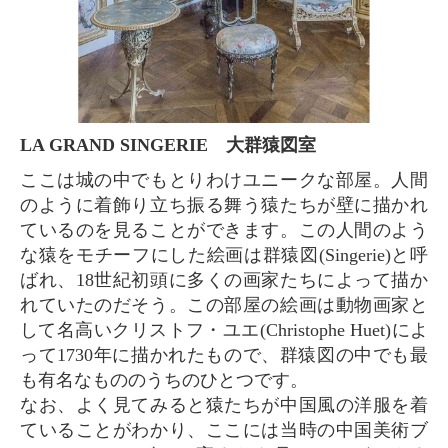
LA GRAND SINGERIE 大群猿図室
ここは城の中でもとりわけユニークな部屋。人間
のように着飾り立ち振る舞う猿たちが壁に描かれ
ているのを見ることができます。この人間のよう
な猿をモチーフにした絵画は群猿図(Singerie)と呼
ばれ、18世紀初頭に多くの画家たちによって描か
れていたのだそう。この部屋の絵画は動物画家と
して名高いクリストフ・ユエ(Christophe Huet)によ
って1730年に描かれたもので、群猿図の中でも最
も有名なもののうちのひとつです。
なお、よく見てみると猿たちが中国風の洋服を着
ていることがわかり、ここには当時の中国美術ブ