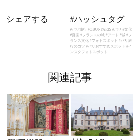
シェアする
#ハッシュタグ
#パリ旅行
#OBONPARIS
#パリ
#文化
#庭園
#フランスの城
#アート
#城
#フ
ランス文化
#フォトスポット
#パリ旅
行のコツ
#パリおすすめスポット
#イ
ンスタフォトスポット
関連記事