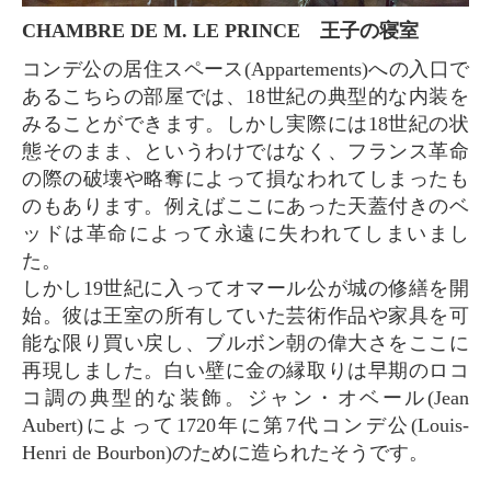
CHAMBRE DE M. LE PRINCE 王子の寝室
コンデ公の居住スペース(Appartements)への入口で
あるこちらの部屋では、18世紀の典型的な内装を
みることができます。しかし実際には18世紀の状
態そのまま、というわけではなく、フランス革命
の際の破壊や略奪によって損なわれてしまったも
のもあります。例えばここにあった天蓋付きのベ
ッドは革命によって永遠に失われてしまいまし
た。
しかし19世紀に入ってオマール公が城の修繕を開
始。彼は王室の所有していた芸術作品や家具を可
能な限り買い戻し、ブルボン朝の偉大さをここに
再現しました。白い壁に金の縁取りは早期のロコ
コ調の典型的な装飾。ジャン・オベール(Jean
Aubert)によって1720年に第7代コンデ公(Louis-
Henri de Bourbon)のために造られたそうです。