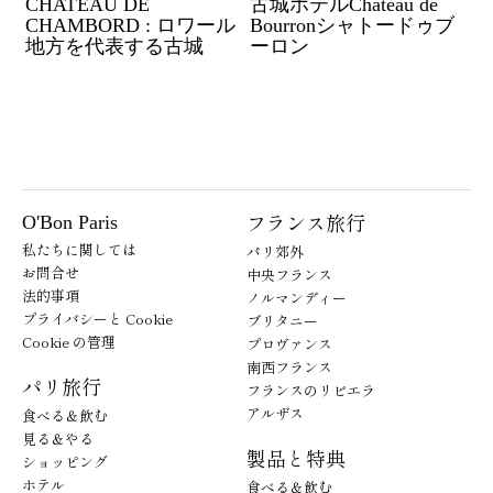
CHATEAU DE
古城ホテルChateau de
CHAMBORD : ロワール
Bourronシャトードゥブ
地方を代表する古城
ーロン
フランス旅行
O'Bon Paris
私たちに関しては
パリ郊外
お問合せ
中央フランス
法的事項
ノルマンディー
プライバシーと Cookie
ブリタニー
Cookie の管理
プロヴァンス
南西フランス
パリ旅行
フランスのリビエラ
アルザス
食べる＆飲む
見る＆やる
製品と特典
ショッピング
ホテル
食べる＆飲む