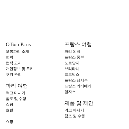
O'Bon Paris
프랑스 여행
오봉파리 소개
파리 외곽
연락
프랑스 중부
법적 고지
노르망디
개인정보 및 쿠키
브리타니
쿠키 관리
프로방스
프랑스 남서부
파리 여행
프랑스 리비에라
알자스
먹고 마시기
참조 및 수행
제품 및 제안
쇼핑
호텔
먹고 마시기
참조 및 수행
쇼핑