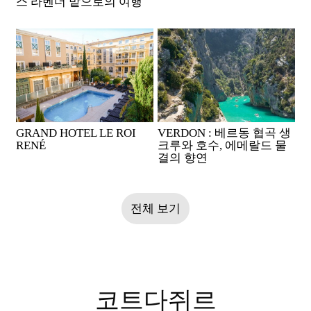
스 라벤더 밭으로의 여행
GRAND HOTEL LE ROI
VERDON : 베르동 협곡 생
RENÉ
크루와 호수, 에메랄드 물
결의 향연
전체 보기
코트다쥐르