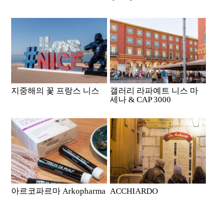
지중해의 꽃 프랑스 니스
갤러리 라파예트 니스 마
세나 & CAP 3000
아르코파르마 Arkopharma
ACCHIARDO