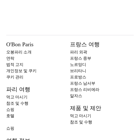
O'Bon Paris
프랑스 여행
오봉파리 소개
파리 외곽
연락
프랑스 중부
법적 고지
노르망디
개인정보 및 쿠키
브리타니
쿠키 관리
프로방스
프랑스 남서부
파리 여행
프랑스 리비에라
알자스
먹고 마시기
참조 및 수행
제품 및 제안
쇼핑
호텔
먹고 마시기
참조 및 수행
쇼핑