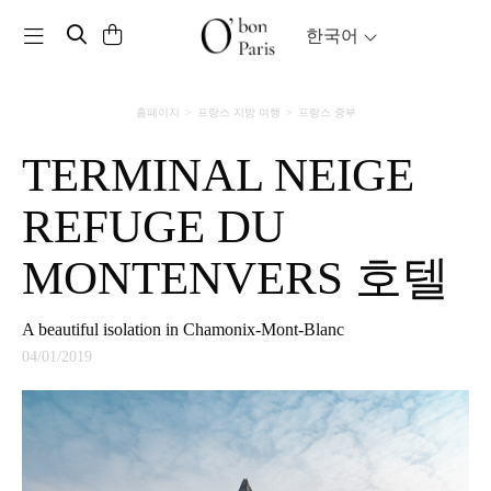
Toggle navigation
한국어
홈페이지
프랑스 지방 여행
프랑스 중부
TERMINAL NEIGE
REFUGE DU
MONTENVERS 호텔
A beautiful isolation in Chamonix-Mont-Blanc
04/01/2019