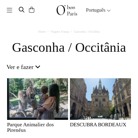
Toggle navigation
Português
Home
Viagens França
Gasconha / Occitânia
Gasconha / Occitânia
Ver e fazer
Parque Animalier dos
DESCUBRA BORDEAUX
Pirenéus