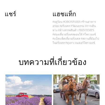
แชร์
แฮชแท็ก
#ฤดูร้อน
#OBONPARIS
#ร้านอาหาร
อร่อย
#ฝรั่งเศส
#วัฒนธรรม
#การเดิน
ทาง
#ห้างสรรพสินค้า PRINTEMPS
#ท่องเที่ยวฝรั่งเศสตอนใต้
#โพรวองซ์
#แบ็คแพ็คเที่ยวฝรั่งเศส
#สถานที่ต้องไป
ในฝรั่งเศส
#ทุ่งลาเวนเดอร์โพรวองซ์
บทความที่เกี่ยวข้อง