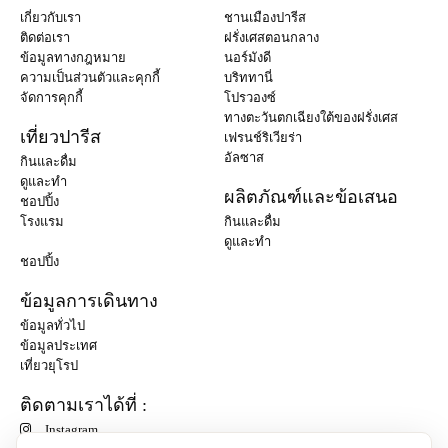
เกี่ยวกับเรา
ชานเมืองปารีส
ติดต่อเรา
ฝรั่งเศสตอนกลาง
ข้อมูลทางกฎหมาย
นอร์มังดี
ความเป็นส่วนตัวและคุกกี้
บริททานี่
จัดการคุกกี้
โปรวองซ์
ทางตะวันตกเฉียงใต้ของฝรั่งเศส
เที่ยวปารีส
เฟรนช์ริเวียร่า
อัลซาส
กินและดื่ม
ดูและทำ
ผลิตภัณฑ์และข้อเสนอ
ชอปปิ้ง
โรงแรม
กินและดื่ม
ดูและทำ
ชอปปิ้ง
ข้อมูลการเดินทาง
ข้อมูลทั่วไป
ข้อมูลประเทศ
เที่ยวยุโรป
ติดตามเราได้ที่ :
Instagram