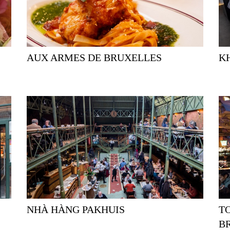
AUX ARMES DE BRUXELLES
NHÀ HÀNG PAKHUIS
TOP 3 ĐỊA CHỈ UỐNG BIA Ở
B