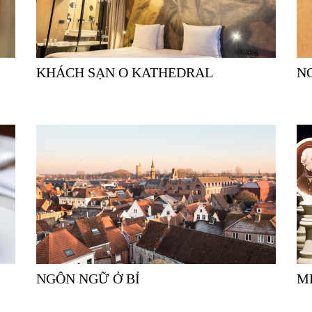
KHÁCH SẠN O KATHEDRAL
NGÔN NGỮ Ở BỈ