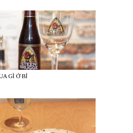
MUA GÌ Ở BỈ