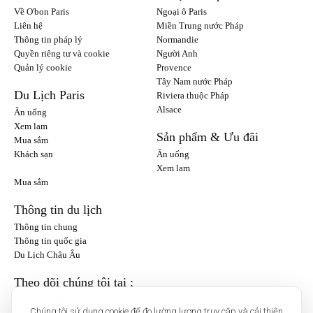
Về O'bon Paris
Ngoại ô Paris
Liên hệ
Miền Trung nước Pháp
Thông tin pháp lý
Normandie
Quyền riêng tư và cookie
Người Anh
Quản lý cookie
Provence
Tây Nam nước Pháp
Du Lịch Paris
Riviera thuộc Pháp
Alsace
Ăn uống
Xem lam
Sản phẩm & Ưu đãi
Mua sắm
Khách sạn
Ăn uống
Xem lam
Mua sắm
Thông tin du lịch
Thông tin chung
Thông tin quốc gia
Du Lịch Châu Âu
Theo dõi chúng tôi tại :
Instagram
Chúng tôi sử dụng cookie để đo lường lượng truy cập và cải thiện