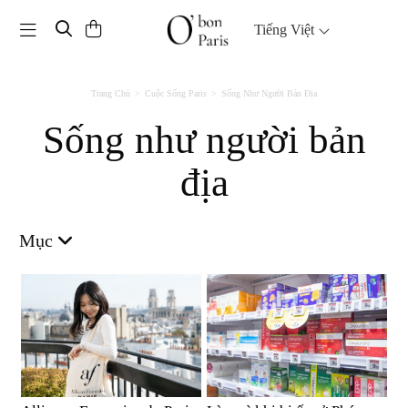
Toggle navigation
Tiếng Việt
Trang Chủ
Cuộc Sống Paris
Sống Như Người Bản Địa
Sống như người bản
địa
Mục