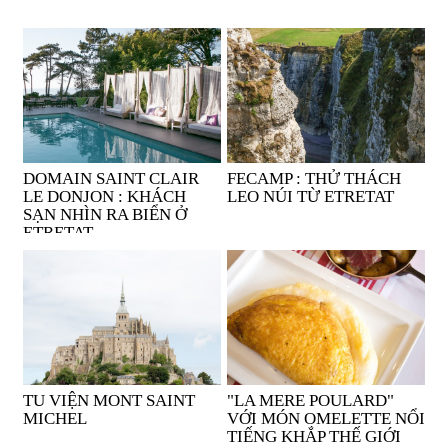
DOMAIN SAINT CLAIR
FECAMP : THỬ THÁCH
LE DONJON : KHÁCH
LEO NÚI TỪ ETRETAT
SẠN NHÌN RA BIỂN Ở
ETRETAT
TU VIỆN MONT SAINT
"LA MERE POULARD"
MICHEL
VỚI MÓN OMELETTE NỔI
TIẾNG KHẮP THẾ GIỚI