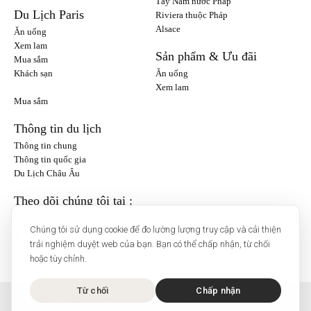
Tây Nam nước Pháp
Du Lịch Paris
Riviera thuộc Pháp
Alsace
Ăn uống
Xem lam
Sản phẩm & Ưu đãi
Mua sắm
Khách sạn
Ăn uống
Xem lam
Mua sắm
Thông tin du lịch
Thông tin chung
Thông tin quốc gia
Du Lịch Châu Âu
Theo dõi chúng tôi tại :
Instagram
Chúng tôi sử dụng cookie để đo lường lượng truy cập và cải thiện
trải nghiệm duyệt web của bạn. Bạn có thể chấp nhận, từ chối
hoặc tùy chỉnh.
Từ chối
Chấp nhận
O'Bon Paris - 148 rue de Courcelles - 75017 Paris