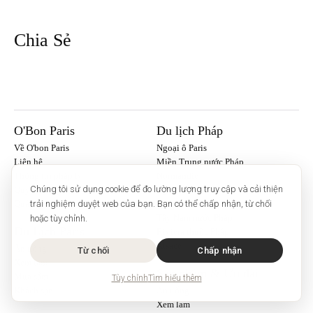
Chia Sẻ
O'Bon Paris
Du lịch Pháp
Về O'bon Paris
Ngoại ô Paris
Liên hệ
Miền Trung nước Pháp
Thông tin pháp lý
Normandie
Chúng tôi sử dụng cookie để đo lường lượng truy cập và cải thiện
Quyền riêng tư và cookie
Người Anh
Quản lý cookie
Provence
trải nghiệm duyệt web của bạn. Bạn có thể chấp nhận, từ chối
Tây Nam nước Pháp
hoặc tùy chỉnh.
Du Lịch Paris
Riviera thuộc Pháp
Alsace
Ăn uống
Từ chối
Chấp nhận
Xem lam
Sản phẩm & Ưu đãi
Mua sắm
Tùy chỉnh
Tìm hiểu thêm
Khách sạn
Ăn uống
Xem lam