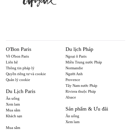
O'Bon Paris
Du lịch Pháp
Về O'bon Paris
Ngoại ô Paris
Liên hệ
Miền Trung nước Pháp
Thông tin pháp lý
Normandie
Quyền riêng tư và cookie
Người Anh
Quản lý cookie
Provence
Tây Nam nước Pháp
Du Lịch Paris
Riviera thuộc Pháp
Alsace
Ăn uống
Xem lam
Sản phẩm & Ưu đãi
Mua sắm
Khách sạn
Ăn uống
Xem lam
Mua sắm