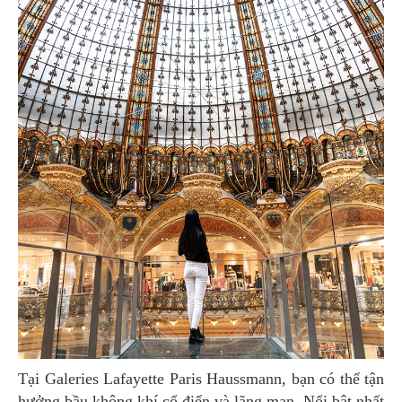
Tại Galeries Lafayette Paris Haussmann, bạn có thể tận
hưởng bầu không khí cổ điển và lãng mạn. Nổi bật nhất