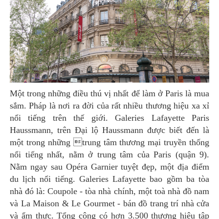
Một trong những điều thú vị nhất để làm ở Paris là mua
sắm. Pháp là nơi ra đời của rất nhiều thương hiệu xa xỉ
nổi tiếng trên thế giới. Galeries Lafayette Paris
Haussmann, trên Đại lộ Haussmann được biết đến là
một trong những trung tâm thương mại truyền thống
nổi tiếng nhất, nằm ở trung tâm của Paris (quận 9).
Nằm ngay sau Opéra Garnier tuyệt đẹp, một địa điểm
du lịch nổi tiếng. Galeries Lafayette bao gồm ba tòa
nhà đó là: Coupole - tòa nhà chính, một toà nhà đồ nam
và La Maison & Le Gourmet - bán đồ trang trí nhà cửa
và ẩm thực. Tổng cộng có hơn 3.500 thương hiệu tập