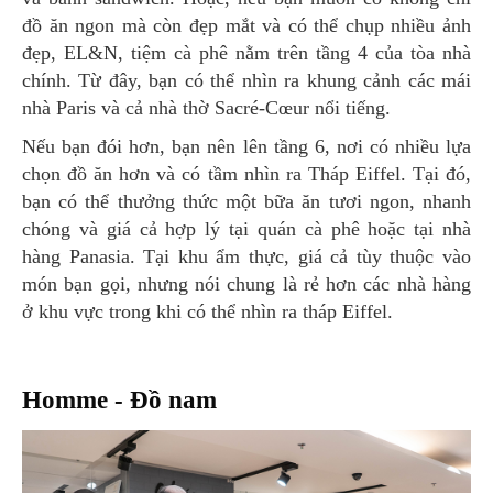
đồ ăn ngon mà còn đẹp mắt và có thể chụp nhiều ảnh
đẹp, EL&N, tiệm cà phê nằm trên tầng 4 của tòa nhà
chính. Từ đây, bạn có thể nhìn ra khung cảnh các mái
nhà Paris và cả nhà thờ Sacré-Cœur nổi tiếng.
Nếu bạn đói hơn, bạn nên lên tầng 6, nơi có nhiều lựa
chọn đồ ăn hơn và có tầm nhìn ra Tháp Eiffel. Tại đó,
bạn có thể thưởng thức một bữa ăn tươi ngon, nhanh
chóng và giá cả hợp lý tại quán cà phê hoặc tại nhà
hàng Panasia. Tại khu ẩm thực, giá cả tùy thuộc vào
món bạn gọi, nhưng nói chung là rẻ hơn các nhà hàng
ở khu vực trong khi có thể nhìn ra tháp Eiffel.
Homme - Đồ nam