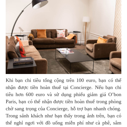
Khi bạn chi tiêu tổng cộng trên 100 euro, bạn có thể
nhận được tiền hoàn thuế tại Concierge. Nếu bạn chi
tiêu hơn 600 euro và sử dụng phiếu giảm giá O’bon
Paris, bạn có thể nhận được tiền hoàn thuế trong phòng
chờ sang trọng của Concierge, hỗ trợ bạn nhanh chóng.
Trong sảnh khách như bạn thấy trong ảnh trên, bạn có
thể nghỉ ngơi với đồ uống miễn phí như cà phê, sâm