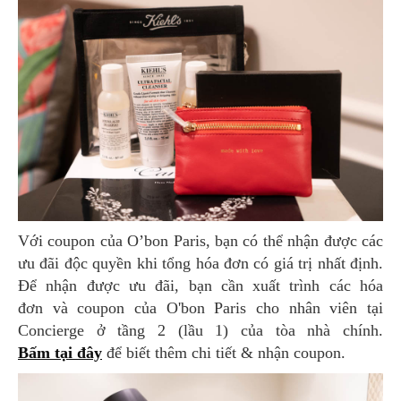
Với coupon của O’bon Paris, bạn có thể nhận được các
ưu đãi độc quyền khi tổng hóa đơn có giá trị nhất định.
Để nhận được ưu đãi, bạn cần xuất trình các hóa
đơn và coupon của O'bon Paris cho nhân viên tại
Concierge ở tầng 2 (lầu 1) của tòa nhà chính.
Bấm tại đây
để biết thêm chi tiết & nhận coupon.