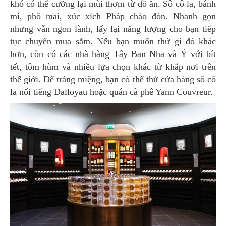
khó có thể cưỡng lại mùi thơm từ đồ ăn. Sô cô la, bánh
mì, phô mai, xúc xích Pháp chào đón. Nhanh gọn
nhưng vẫn ngon lành, lấy lại năng lượng cho bạn tiếp
tục chuyến mua sắm. Nếu bạn muốn thứ gì đó khác
hơn, còn có các nhà hàng Tây Ban Nha và Ý với bít
tết, tôm hùm và nhiều lựa chọn khác từ khắp nơi trên
thế giới. Để tráng miệng, bạn có thể thử cửa hàng sô cô
la nổi tiếng Dalloyau hoặc quán cà phê Yann Couvreur.