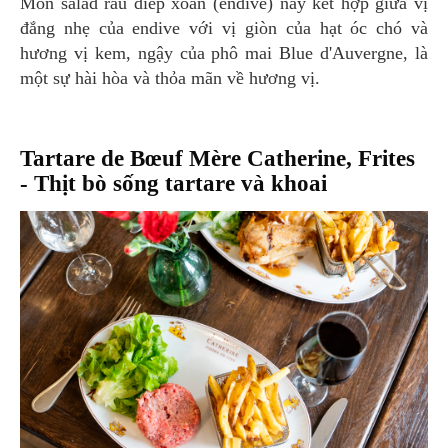
Món salad rau diếp xoăn (endive) này kết hợp giữa vị
đắng nhẹ của endive với vị giòn của hạt óc chó và
hương vị kem, ngậy của phô mai Blue d'Auvergne, là
một sự hài hòa và thỏa mãn về hương vị.
Tartare de Bœuf Mère Catherine, Frites
- Thịt bò sống tartare và khoai