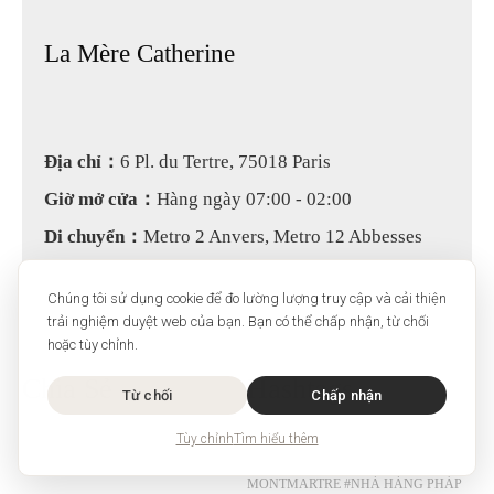
La Mère Catherine
Địa chỉ：
6 Pl. du Tertre, 75018 Paris
Giờ mở cửa：
Hàng ngày 07:00 - 02:00
Di chuyển：
Metro 2 Anvers, Metro 12 Abbesses
Chúng tôi sử dụng cookie để đo lường lượng truy cập và cải thiện
trải nghiệm duyệt web của bạn. Bạn có thể chấp nhận, từ chối
hoặc tùy chỉnh.
Chia Sẻ
Hashtags
Từ chối
Chấp nhận
#NHÀ HÀNG
#NÊN ĂN KHI ĐẾN
Tùy chỉnh
Tìm hiểu thêm
PARIS
#BAR Ở PARIS
#ĐỒI
MONTMARTRE
#ĂN GÌ Ở
MONTMARTRE
#NHÀ HÀNG PHÁP