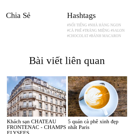
Chia Sẻ
Hashtags
#NỔI TIẾNG
#NHÀ HÀNG NGON
#CÀ PHÊ
#TRÁNG MIỆNG
#SALON
#CHOCOLAT
#BÁNH MACARON
Bài viết liên quan
Khách sạn CHATEAU
5 quán cà phê xinh đẹp
FRONTENAC - CHAMPS
nhất Paris
ELYSEES