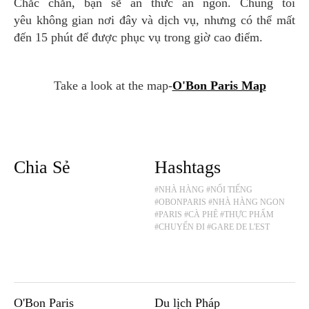
Chắc chắn, bạn sẽ ăn thức ăn ngon. Chúng tôi
yêu không gian nơi đây và dịch vụ, nhưng có thể mất
đến 15 phút để được phục vụ trong giờ cao điểm.
Take a look at the map-
O'Bon Paris Map
Chia Sẻ
Hashtags
#NHÀ HÀNG
#NỔI TIẾNG
#OBONPARIS
#NHÀ HÀNG NGON
#PARIS
#CÀ PHÊ
#THỰC PHẨM
#CHUYẾN ĐI
#GARE DE L'EST
O'Bon Paris
Du lịch Pháp