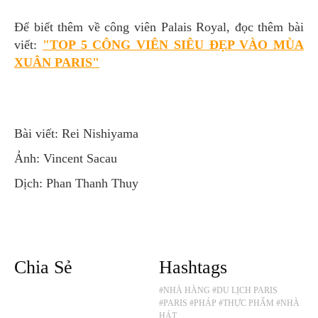
Để biết thêm về công viên Palais Royal, đọc thêm bài
viết:
"TOP 5 CÔNG VIÊN SIÊU ĐẸP VÀO MÙA
XUÂN PARIS"
Bài viết: Rei Nishiyama
Ảnh: Vincent Sacau
Dịch: Phan Thanh Thuy
Chia Sẻ
Hashtags
#NHÀ HÀNG
#DU LỊCH PARIS
#PARIS
#PHÁP
#THỰC PHẨM
#NHÀ
HÁT