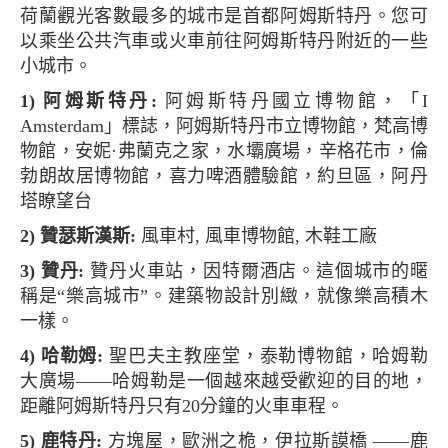
荷蘭觀光客數最多的城市是首都阿姆斯特丹。您可
以乘坐公共汽車或火車前往阿姆斯特丹附近的一些
小城市。
1) 阿姆斯特丹:
阿姆斯特丹國立博物館，「I
Amsterdam」標誌，阿姆斯特丹市立博物館，梵高博
物館，安妮·弗蘭克之家，水壩廣場，辛格花市，倫
勃朗故居博物館，喜力啤酒體驗館，約旦區，阿丹
塔瞭望台
2) 贊瑟斯漢斯:
風車村, 風車博物館, 木鞋工廠
3) 贊丹:
贊丹火車站，因特爾酒店。這個城市的暱
稱是“樂高城市”。建築物設計別緻，就像樂高積木
一樣。
4) 哈勒姆:
聖巴夫主教座堂，泰勒博物館，哈姆勒
大廣場——哈姆勒是一個越來越受歡迎的目的地，
距離阿姆斯特丹只有20分鐘的火車車程。
5) 鹿特丹:
方塊屋，歐洲之桅，伊拉斯謨橋 ——鹿