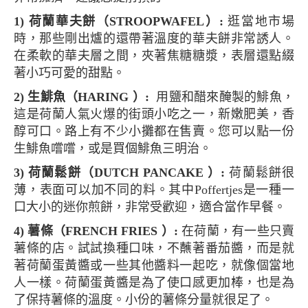
1) 荷蘭華夫餅（STROOPWAFEL）:
逛當地市場
時，那些剛出爐的還帶著溫度的華夫餅非常誘人。
在柔軟的華夫層之間，夾著焦糖糖漿，表層還點綴
著小巧可愛的甜點。
2) 生鯡魚（HARING ）:
用鹽和醋來醃製的鯡魚，
這是荷蘭人氣火爆的街頭小吃之一，新嫩肥美，香
醇可口。路上有不少小攤都在售賣。您可以點一份
生鯡魚嚐嚐，或是買個鯡魚三明治。
3) 荷蘭鬆餅（DUTCH PANCAKE ）:
荷蘭鬆餅很
薄，表面可以加不同的料。其中Poffertjes是一種一
口大小的迷你煎餅，非常受歡迎，適合當作早餐。
4) 薯條（FRENCH FRIES ）:
在荷蘭，有一些只賣
薯條的店。試試換種口味，不蘸著番茄醬，而是就
著荷蘭蛋黃醬或一些其他醬料一起吃，就像個當地
人一樣。荷蘭蛋黃醬是為了使口感更加棒，也是為
了保持薯條的溫度。小份的薯條分量就很足了。