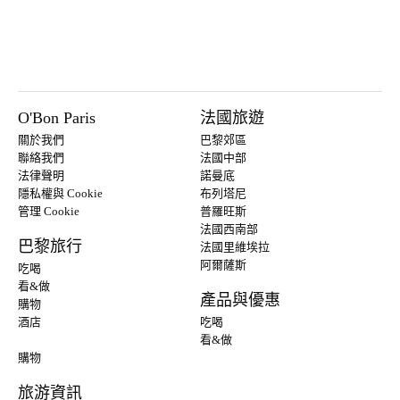
O'Bon Paris
法國旅遊
關於我們
巴黎郊區
聯絡我們
法國中部
法律聲明
諾曼底
隱私權與 Cookie
布列塔尼
管理 Cookie
普羅旺斯
法國西南部
巴黎旅行
法國里維埃拉
阿爾薩斯
吃喝
看&做
產品與優惠
購物
酒店
吃喝
看&做
購物
旅游資訊