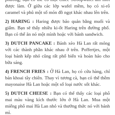
được làm. Ở giữa các lớp wafel mềm, họ có xi-rô
caramel và phủ một số món đồ ngọt khác nhau lên trên.
2) HARING :
Haring được bảo quản bằng muối và
giấm. Bạn sẽ thấy nhiều ki-ốt Haring trên đường phố.
Bạn có thể ăn nó một mình hoặc với bánh sandwich.
3) DUTCH PANCAKE :
Bánh xèo Hà Lan rất mỏng
với các thành phần khác nhau ở trên. Poffertjes, một
loại bánh kếp nhỏ cũng rất phổ biến và hoàn hảo cho
bữa sáng.
4) FRENCH FRIES :
Ở Hà Lan, họ có cửa hàng, chỉ
bán khoai tây chiên. Thay vì tương cà, bạn có thể thêm
mayonaise Hà Lan hoặc một số loại nước sốt khác.
5) DUTCH CHEESE :
Bạn có thể thấy các loại phô
mai màu vàng kích thước lớn ở Hà Lan. Mua một
miếng phô mai Hà Lan nhỏ và thưởng thức nó với bánh
mì.