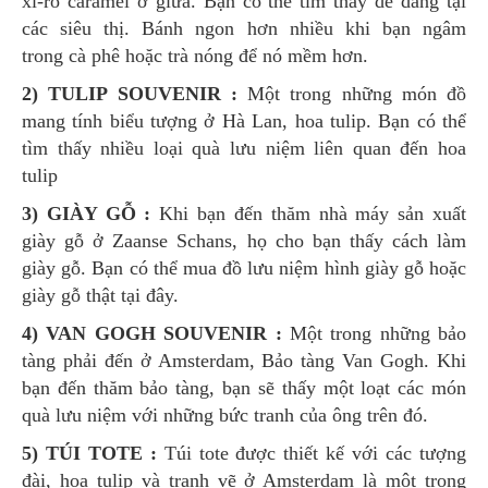
xi-rô caramel ở giữa. Bạn có thể tìm thấy dễ dàng tại
các siêu thị. Bánh ngon hơn nhiều khi bạn ngâm
trong cà phê hoặc trà nóng để nó mềm hơn.
2) TULIP SOUVENIR :
Một trong những món đồ
mang tính biểu tượng ở Hà Lan, hoa tulip. Bạn có thể
tìm thấy nhiều loại quà lưu niệm liên quan đến hoa
tulip
3) GIÀY GỖ :
Khi bạn đến thăm nhà máy sản xuất
giày gỗ ở Zaanse Schans, họ cho bạn thấy cách làm
giày gỗ. Bạn có thể mua đồ lưu niệm hình giày gỗ hoặc
giày gỗ thật tại đây.
4) VAN GOGH SOUVENIR :
Một trong những bảo
tàng phải đến ở Amsterdam, Bảo tàng Van Gogh. Khi
bạn đến thăm bảo tàng, bạn sẽ thấy một loạt các món
quà lưu niệm với những bức tranh của ông trên đó.
5) TÚI TOTE :
Túi tote được thiết kế với các tượng
đài, hoa tulip và tranh vẽ ở Amsterdam là một trong