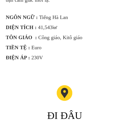
bạn cảm giác mới lạ.
NGÔN NGỮ :
Tiếng Hà Lan
DIỆN TÍCH :
41,543㎢
TÔN GIÁO :
Công giáo, Kitô giáo
TIỀN TỆ :
Euro
ĐIỆN ÁP :
230V
ĐI ĐÂU