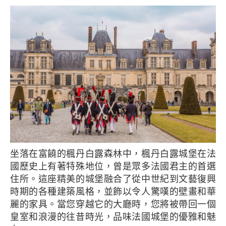
坐落在富饒的楓丹白露森林中，楓丹白露城堡在法
國歷史上有著特殊地位，曾是眾多法國君主的首選
住所。這座精美的城堡融合了從中世紀到文藝復興
時期的各種建築風格，並飾以令人驚嘆的壁畫和華
麗的家具。當您穿越它的大廳時，您將被帶回一個
皇室和浪漫的往昔時光，品味法國城堡的優雅和魅