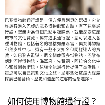
巴黎博物館通行證是一個方便且划算的選擇，它允
許遊客進入巴黎的眾多博物館和古蹟。有了這張通
行證，您無需為每個景點單獨購票，就能探索這座
城市的文化寶藏。擁有這張通行證，您可以進入各
種博物館，包括著名的機構如羅浮宫、奧賽博物館
和蓬皮杜中心，還有一些不太知名但同樣迷人的寶
藏，如巴黎古監獄、尼辛德康盟多博物館、巴黎布
朗利河岸博物館、海軍府、先賢祠、阿拉伯文化中
心和橘園美術館。這張全能通行證提供了靈活性，
讓您可以自己策劃文化之旅，是那些渴望最大程度
探索巴黎藝術、歷史和遺產的遊客的理想選擇。
如何使用博物館通行證？