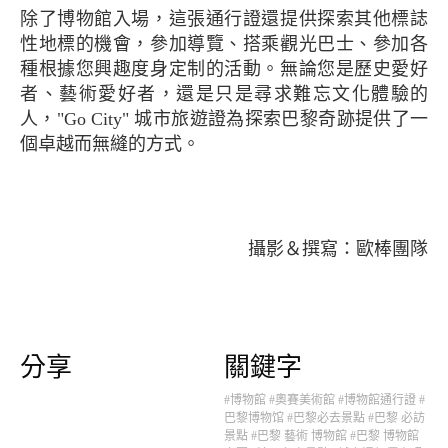
除了博物館入場，這張通行證還提供探索其他標誌
性地標的機會，參加導覽、搭乘觀光巴士、參加各
種根據您興趣度身定制的活動。無論您是歷史愛好
者、藝術愛好者，還是只是尋求難忘文化體驗的
人，"Go City" 城市旅遊證為探索巴黎奇跡提供了一
個卓越而無縫的方式。
攝影＆撰寫：歐棒團隊
分享
關鍵字
#博物館
#奧賽美術館
#博物館通行證
#
巴黎博物馆
#巴黎必去景點
#巴黎 必訪
景點
#巴黎 藝術 博物館
#巴黎 博物館