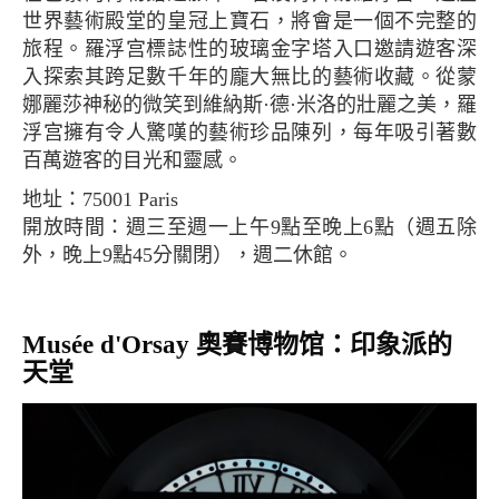
世界藝術殿堂的皇冠上寶石，將會是一個不完整的
旅程。羅浮宫標誌性的玻璃金字塔入口邀請遊客深
入探索其跨足數千年的龐大無比的藝術收藏。從蒙
娜麗莎神秘的微笑到維納斯·德·米洛的壯麗之美，羅
浮宫擁有令人驚嘆的藝術珍品陳列，每年吸引著數
百萬遊客的目光和靈感。
地址：75001 Paris
開放時間：週三至週一上午9點至晚上6點（週五除
外，晚上9點45分關閉），週二休館。
Musée d'Orsay 奧賽博物馆：印象派的
天堂