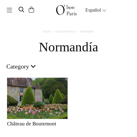
Toggle navigation
Español
Inicio
Guía De Francia
Normandía
Normandía
Category
Château de Boutemont