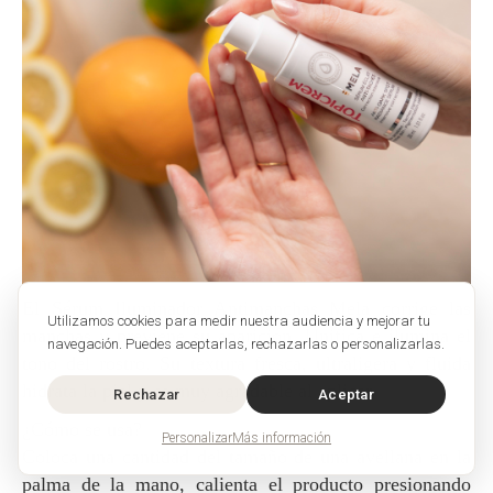
El Sérum Iluminador Antimanchas Mela corrige las
Utilizamos cookies para medir nuestra audiencia y mejorar tu
manchas y previene su aparición. Unifica e ilumina el
navegación. Puedes aceptarlas, rechazarlas o personalizarlas.
tono del rostro. Su textura fresca, ultraligera y fluida
hidrata la piel y es muy agradable al aplicar.
Rechazar
Aceptar
¿Cómo se usa?
Personalizar
Más información
Coloca una cantidad del tamaño de una avellana en la
palma de la mano, calienta el producto presionando