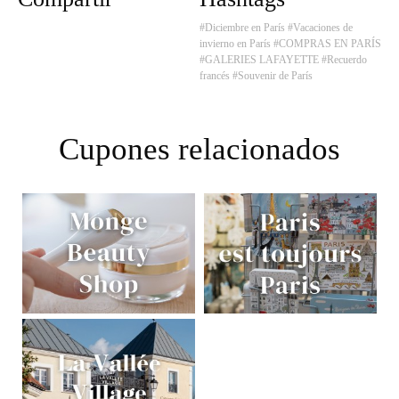
#Diciembre en París
#Vacaciones de
invierno en París
#COMPRAS EN PARÍS
#GALERIES LAFAYETTE
#Recuerdo
francés
#Souvenir de París
Cupones relacionados