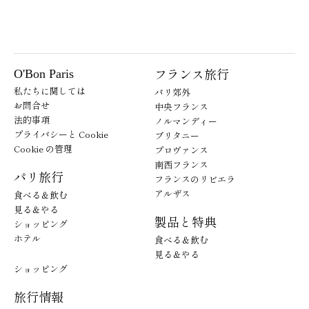
フランス旅行
O'Bon Paris
私たちに関しては
パリ郊外
お問合せ
中央フランス
法的事項
ノルマンディー
プライバシーと Cookie
ブリタニー
Cookie の管理
プロヴァンス
南西フランス
パリ旅行
フランスのリビエラ
アルザス
食べる＆飲む
見る＆やる
製品と特典
ショッピング
ホテル
食べる＆飲む
見る＆やる
ショッピング
旅行情報