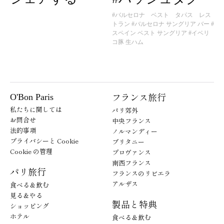
#バルセロナ ベスト タパス レス
トラン
#バルセロナ サングリア バー
#
スペイン ベスト サングリア
#イベリ
コ豚 生ハム
フランス旅行
O'Bon Paris
私たちに関しては
パリ郊外
お問合せ
中央フランス
法的事項
ノルマンディー
プライバシーと Cookie
ブリタニー
Cookie の管理
プロヴァンス
南西フランス
パリ旅行
フランスのリビエラ
アルザス
食べる＆飲む
見る＆やる
製品と特典
ショッピング
ホテル
食べる＆飲む