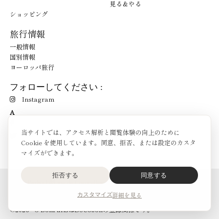
見る＆やる
ショッピング
旅行情報
一般情報
国別情報
ヨーロッパ旅行
フォローしてください :
Instagram
A
当サイトでは、アクセス解析と閲覧体験の向上のために
Cookie を使用しています。同意、拒否、または設定のカスタ
マイズができます。
拒否する
同意する
O'Bon Paris - 148 rue de Courcelles - 75017 Paris
お問合せ
詳細を見る
カスタマイズ
SoCobon
©2026 - O'BonParisはSoCobonの登録商標です。