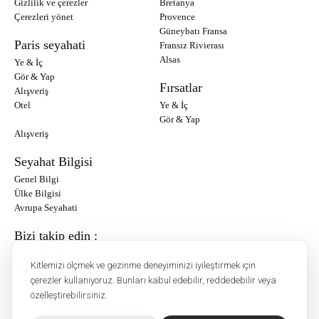
Gizlilik ve çerezler
Bretanya
Çerezleri yönet
Provence
Güneybatı Fransa
Paris seyahati
Fransız Rivierası
Alsas
Ye & İç
Gör & Yap
Fırsatlar
Alışveriş
Otel
Ye & İç
Gör & Yap
Alışveriş
Seyahat Bilgisi
Genel Bilgi
Ülke Bilgisi
Avrupa Seyahati
Bizi takip edin :
Instagram
Kitlemizi ölçmek ve gezinme deneyiminizi iyileştirmek için
Facebook
çerezler kullanıyoruz. Bunları kabul edebilir, reddedebilir veya
özelleştirebilirsiniz.