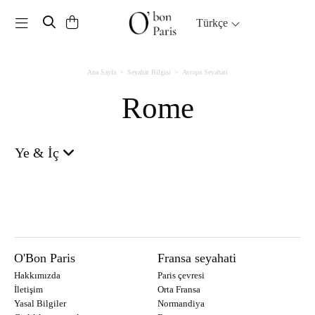
Toggle navigation
Türkçe
Ana Sayfa
Seyahat Bilgisi
Avrupa Seyahati
Rome
Ye & İç
O'Bon Paris
Fransa seyahati
Hakkımızda
Paris çevresi
İletişim
Orta Fransa
Yasal Bilgiler
Normandiya