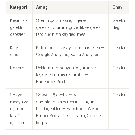
Kategori
Amaç
Onay
Kesinlikle
Sitenin çalışması için gerekli
Gerekli
gerekli
çerezler: oturum, güvenlik ve çerez
değil
çerezler
tercihlerinizin kaydedilmesi.
Kitle
Kitle ölçümü ve ziyaret istatistikleri —
Gerekli
ölçümü
Google Analytics, Baidu Analytics.
Reklam
Reklam kampanyası ölçümü ve
Gerekli
kişiselleştirilmiş reklamlar —
Facebook Pixel.
Sosyal
Sosyal ağ özellikleri ve
Gerekli
medya ve
sayfalarımıza yerleştirilen üçüncü
üçüncü
taraf içerikleri — Facebook, Weibo,
taraf
EmbedSocial (Instagram), Google
içerikleri
Maps.